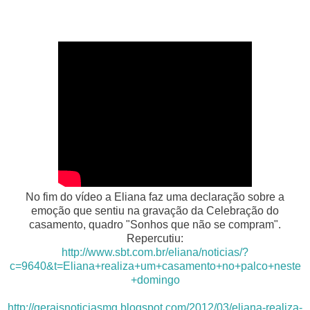
No fim do vídeo a Eliana faz uma declaração sobre a
emoção que sentiu na gravação da Celebração do
casamento, quadro "Sonhos que não se compram".
Repercutiu:
http://www.sbt.com.br/eliana/noticias/?
c=9640&t=Eliana+realiza+um+casamento+no+palco+neste
+domingo
http://geraisnoticiasmg.blogspot.com/2012/03/eliana-realiza-