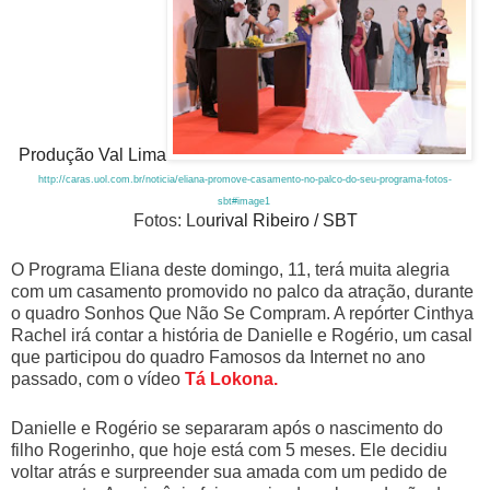
Produção Val Lima
http://caras.uol.com.br/noticia/eliana-promove-casamento-no-palco-do-seu-programa-fotos-
sbt#image1
Fotos: Lo
urival Ribeiro / SBT
O
Programa Eliana
deste domingo, 11, terá muita alegria
com um casamento promovido no palco da atração, durante
o quadro
Sonhos Que Não Se Compram
. A repórter
Cinthya
Rachel
irá contar a história de
Danielle
e
Rogério
, um casal
que participou do quadro
Famosos da Internet
no ano
passado, com o vídeo
Tá Lokona.
Danielle e Rogério se separaram após o nascimento do
filho
Rogerinho
, que hoje está com 5 meses. Ele decidiu
voltar atrás e surpreender sua amada com um pedido de