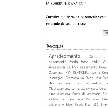
FALE AGORA PELO WHATSAPP
Encontre matérias de casamentos com
conteúdo de seu interesse...
Destaques
Agradecimento
Celebran
casamento Fredh Hoss
Midia
Va
Assessora da HV7
casamento
Celebr
Casamento
HV7 CERIMONIAL
Evento Corp
Inspirações
Cerimonialista Fredh Hoss
Fre
HV7 Cerimonial Cursos
mini wedding
De
Mídia
casamento com Efeito civl
curso
Celebr
Lima Assessora
Curso de assessoria
Efei
Vestida de noiva
noiva
Cerimônias
Lide
treinamento
Brides Parade Brasil 2012
Empr