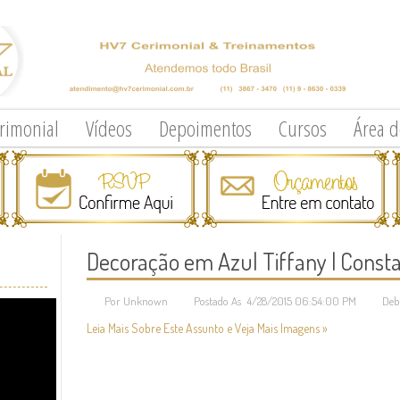
erimonial
Vídeos
Depoimentos
Cursos
Área 
Decoração em Azul Tiffany | Const
Por Unknown
Postado As 4/28/2015 06:54:00 PM
Deb
Leia Mais Sobre Este Assunto e Veja Mais Imagens »