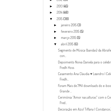
2013
(45)
►
2014
(48)
►
2015
(38)
▼
janeiro 2015
(3)
►
fevereiro 2015
(5)
►
março 2015
(5)
►
abril 2015
(6)
▼
Segmento de Música (bandas) da Abrafe
con...
Depoimento Noiva Daniela para o celeb
Fredh Hoss
Casamento Ana Claudia ♥ Leandro | Cel
Fredh...
Foram Mais de 7Mil downloads do e-boo
Grande ...
Cerimônia "Amor nas alturas" com o Ce
Fred...
Decoração em Azul Tiffany | Constance 