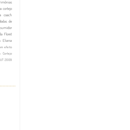
imônias
a cortejo
a
coach
Bodas de
nsumidor
a Floret
a Eliana
om efeito
a Cortejo
OUT 2009