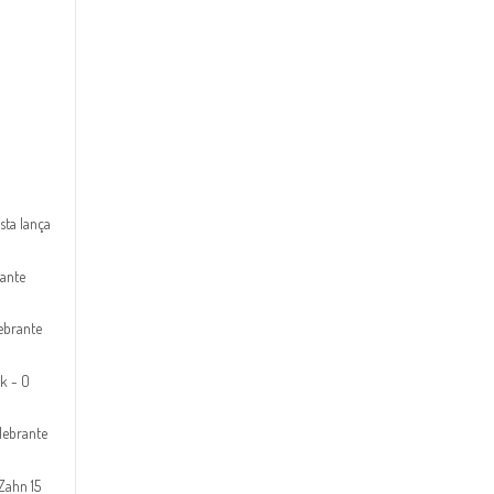
sta lança
rante
ebrante
k - O
lebrante
Zahn 15