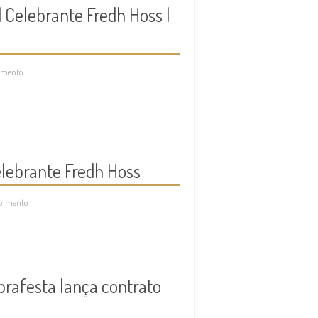
 Celebrante Fredh Hoss |
amento
elebrante Fredh Hoss
oimento
rafesta lança contrato