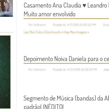
Casamento Ana Claudia ♥ Leandro |
Muito amor envolvido
Por Unknown
Postado As 4/17/2015 01:09:00 PM
Orç
Leia Mais Sobre Este Assunto e Veja Mais Imagens »
Depoimento Noiva Daniela para o c
Por Unknown
Postado As 4/04/2015 02:35:00 PM
dep
Segmento de Música (bandas) da Ab
padrão! INÉDITO!