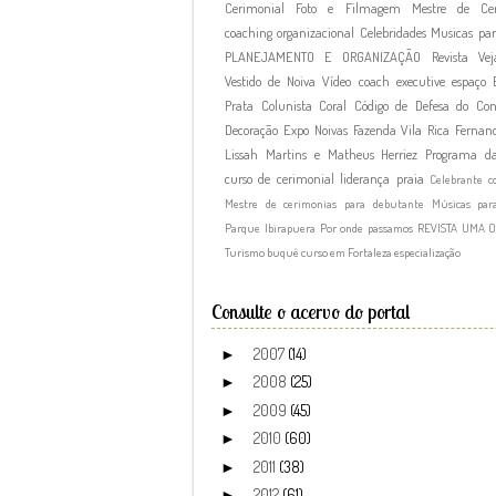
Cerimonial
Foto e Filmagem
Mestre de Cer
coaching organizacional
Celebridades
Musicas par
PLANEJAMENTO E ORGANIZAÇÃO
Revista Vej
Vestido de Noiva
Vídeo
coach executive
espaço
Prata
Colunista
Coral
Código de Defesa do Co
Decoração
Expo Noivas
Fazenda Vila Rica
Fernand
Lissah Martins e Matheus Herriez
Programa d
curso de cerimonial
liderança
praia
Celebrante c
Mestre de cerimonias para debutante
Músicas par
Parque Ibirapuera
Por onde passamos
REVISTA UMA 
Turismo
buquê
curso em Fortaleza
especialização
Consulte o acervo do portal
2007
(14)
►
2008
(25)
►
2009
(45)
►
2010
(60)
►
2011
(38)
►
2012
(61)
►