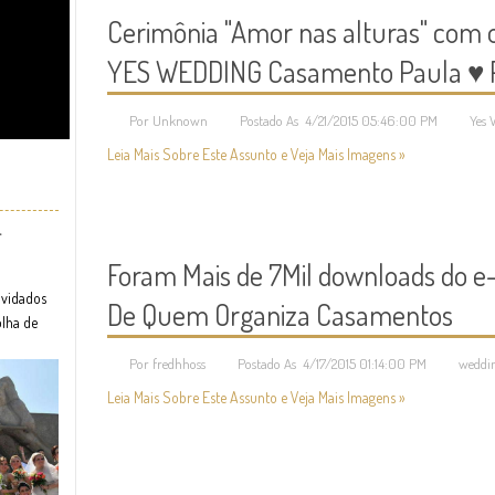
Cerimônia "Amor nas alturas" com o
YES WEDDING Casamento Paula ♥ 
Por Unknown
Postado As 4/21/2015 05:46:00 PM
Yes 
Leia Mais Sobre Este Assunto e Veja Mais Imagens »
r
Foram Mais de 7Mil downloads do e
nvidados
De Quem Organiza Casamentos
olha de
Por fredhhoss
Postado As 4/17/2015 01:14:00 PM
weddi
Leia Mais Sobre Este Assunto e Veja Mais Imagens »