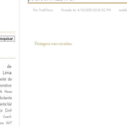
Por fredhhoss
Postado As 4/01/2015 02:51:00 PM
weddi
Postagens mais recentes
te de
l Lima
ante de
orativo
dh Hoss
butante
ante
Val
to Civil
r Coach
esa HV7