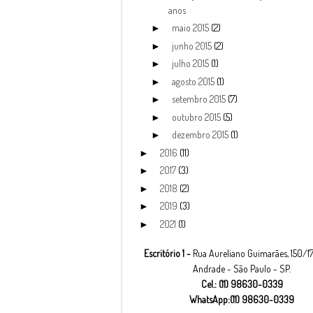
anos
maio 2015
(2)
►
junho 2015
(2)
►
julho 2015
(1)
►
agosto 2015
(1)
►
setembro 2015
(7)
►
outubro 2015
(5)
►
dezembro 2015
(1)
►
2016
(11)
►
2017
(3)
►
2018
(2)
►
2019
(3)
►
2021
(1)
►
Escritório 1 -
Rua Aureliano Guimarães, 150/17
Andrade - São Paulo - SP.
Cel.: (11) 98630-0339
WhatsApp:(11) 98630-0339