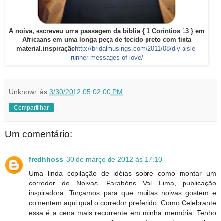
A noiva, escreveu uma passagem da bíblia { 1 Coríntios 13 } em
Africaans em uma longa peça de tecido preto com tinta
material.inspiração
http://bridalmusings.com/
2011/08/
diy-aisle-
runner-messages-o
f-love/
Unknown
às
3/30/2012 05:02:00 PM
Compartilhar
Um comentário:
fredhhoss
30 de março de 2012 às 17:10
Uma linda copilação de idéias sobre como montar um
corredor de Noivas. Parabéns Val Lima, publicação
inspiradora. Torçamos para que muitas noivas gostem e
comentem aqui qual o corredor preferido. Como Celebrante
essa é a cena mais recorrente em minha memória. Tenho