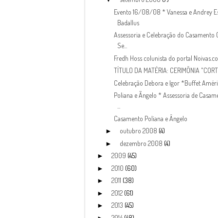
Evento 16/08/08 * Vanessa e Andrey E
Badallus
Assessoria e Celebração do Casamento G
Se...
Fredh Hoss colunista do portal Noivas.c
TÍTULO DA MATÉRIA: CERIMÔNIA "COR
Celebração Debora e Igor *Buffet Amér
Poliana e Ãngelo * Assessoria de Casame
...
Casamento Poliana e Ângelo
outubro 2008
(4)
►
dezembro 2008
(4)
►
2009
(45)
►
2010
(60)
►
2011
(38)
►
2012
(61)
►
2013
(45)
►
2014
(48)
►