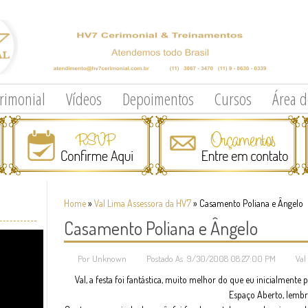
erimonial
Vídeos
Depoimentos
Cursos
Área 
Home
»
Val Lima Assessora da HV7
»
Casamento Poliana e Ângelo
Casamento Poliana e Ângelo
Por Unknown
Postado As 9/30/2008 08:27:00 PM
Val
Val, a festa foi fantástica, muito melhor do que eu inicialmente
Espaço Aberto, lemb