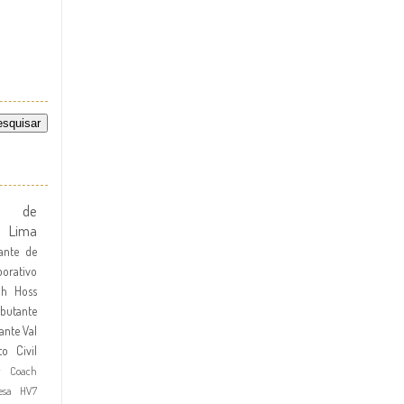
te de
l Lima
ante de
orativo
dh Hoss
butante
ante
Val
to Civil
r Coach
esa HV7