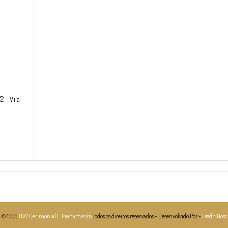
2 - Vila
© 1999
HV7 Cerimonial E Treinamento
Todos os direitos reservados - Desenvolvido Por -
Fredh Hoss