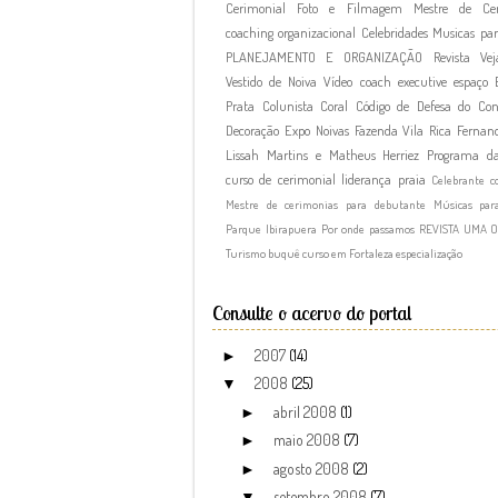
Cerimonial
Foto e Filmagem
Mestre de Cer
coaching organizacional
Celebridades
Musicas par
PLANEJAMENTO E ORGANIZAÇÃO
Revista Vej
Vestido de Noiva
Vídeo
coach executive
espaço
Prata
Colunista
Coral
Código de Defesa do Co
Decoração
Expo Noivas
Fazenda Vila Rica
Fernand
Lissah Martins e Matheus Herriez
Programa d
curso de cerimonial
liderança
praia
Celebrante c
Mestre de cerimonias para debutante
Músicas par
Parque Ibirapuera
Por onde passamos
REVISTA UMA 
Turismo
buquê
curso em Fortaleza
especialização
Consulte o acervo do portal
2007
(14)
►
2008
(25)
▼
abril 2008
(1)
►
maio 2008
(7)
►
agosto 2008
(2)
►
setembro 2008
(7)
▼