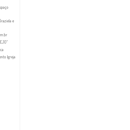
spaço
raziela e
om.br
TEJO"
ica
nto Igreja