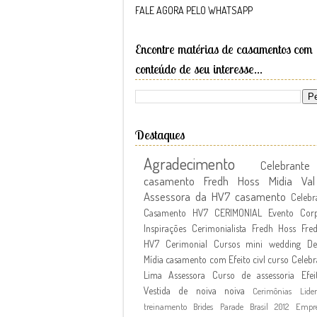
FALE AGORA PELO WHATSAPP
Encontre matérias de casamentos com
conteúdo de seu interesse...
Destaques
Agradecimento
Celebran
casamento Fredh Hoss
Midia
Va
Assessora da HV7
casamento
Celebr
Casamento
HV7 CERIMONIAL
Evento Corp
Inspirações
Cerimonialista Fredh Hoss
Fre
HV7 Cerimonial Cursos
mini wedding
De
Mídia
casamento com Efeito civl
curso
Celebr
Lima Assessora
Curso de assessoria
Efei
Vestida de noiva
noiva
Cerimônias
Lide
treinamento
Brides Parade Brasil 2012
Empr