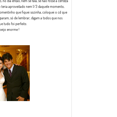
 no dia então, nem se fala, se não fosse a certeza
ão teria aproveitado nem 1/3 daquele momento,
mentinho que fiquei sozinha, coloquei o cd que
aparam, só de lembrar; digam a todos que nos
 tudo foi perfeito.
beijo enorme !