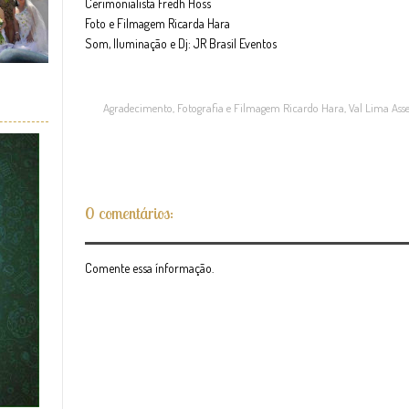
Cerimonialista Fredh Hoss
Foto e Filmagem Ricarda Hara
Som, Iluminação e Dj: JR Brasil Eventos
Agradecimento
,
Fotografia e Filmagem Ricardo Hara
,
Val Lima Ass
0 comentários:
Comente essa ínformação.