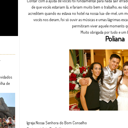
Contar com a ajuda de vocês foi fundamental para nada sair errado,
de que vocês estariam lá, e fariam muito bem o trabalho, eu n
acreditem quando eu estava no hotel na nossa lua-de-mel, um mo
vocês nos deram, foi só ouvir as músicas e umas lágrimas esc
permitiram viver aquele momento que
Muito obrigada por tudo e um 
Poliana
r
nvidados
olha de
Igreja:Nossa Senhora do Bom Conselho