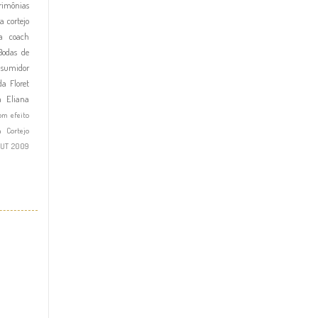
imônias
a cortejo
a
coach
Bodas de
nsumidor
a Floret
a Eliana
om efeito
a Cortejo
OUT 2009