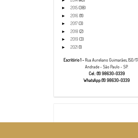
2015
(38)
►
2016
(11)
►
2017
(3)
►
2018
(2)
►
2019
(3)
►
2021
(1)
►
Escritório 1 -
Rua Aureliano Guimarães, 150/17
Andrade - São Paulo - SP.
Cel.: (11) 98630-0339
WhatsApp:(11) 98630-0339