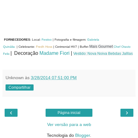
FORNECEDORES
:
Local:
Festivo
| Fotografia e filmagem:
Gabriela
Mais Gourmet 
Quinália
|
Celebrante:
Fredh Hoss
|
Cerimonial HV7 |
Buffet
Chef Otavio
| Decoração
Madame Fiori
|
Vestido: Nova Noiva
Bebdas Jalllas
Felix
Unknown
às
3/28/2014 07:51:00 PM
Compartilhar
‹
›
Página inicial
Ver versão para a web
Tecnologia do
Blogger
.