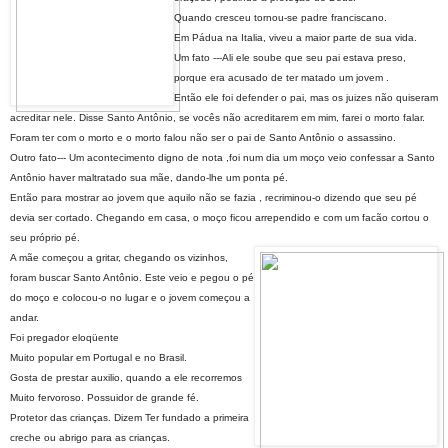
Quando cresceu tornou-se padre franciscano.
Em Pádua na Italia, viveu a maior parte de sua vida.
Um fato ---Ali ele soube que seu pai estava preso,
porque era acusado de ter matado um jovem .
Então ele foi defender o pai, mas os juizes não quiseram
acreditar nele. Disse Santo Antônio, se vocês não acreditarem em mim, farei o morto falar.
Foram ter com o morto e o morto falou não ser o pai de Santo Antônio o assassino.
Outro fato--- Um acontecimento digno de nota ,foi num dia um moço veio confessar a Santo
Antônio haver maltratado sua mãe, dando-lhe um ponta pé.
Então para mostrar ao jovem que aquilo não se fazia , recriminou-o dizendo que seu pé
devia ser cortado. Chegando em casa, o moço ficou arrependido e com um facão cortou o
seu próprio pé.
A mãe começou a gritar, chegando os vizinhos,
foram buscar Santo Antônio. Este veio e pegou o pé
do moço e colocou-o no lugar e o jovem começou a
andar.
Foi pregador eloqüente
Muito popular em Portugal e no Brasil.
Gosta de prestar auxilio, quando a ele recorremos
Muito fervoroso. Possuidor de grande fé.
Protetor das crianças. Dizem Ter fundado a primeira
creche ou abrigo para as crianças.