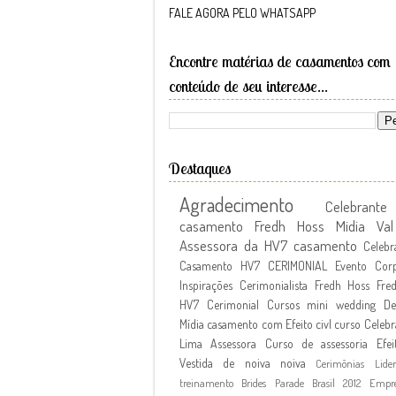
FALE AGORA PELO WHATSAPP
Encontre matérias de casamentos com
conteúdo de seu interesse...
Destaques
Agradecimento
Celebran
casamento Fredh Hoss
Midia
Va
Assessora da HV7
casamento
Celebr
Casamento
HV7 CERIMONIAL
Evento Corp
Inspirações
Cerimonialista Fredh Hoss
Fre
HV7 Cerimonial Cursos
mini wedding
De
Mídia
casamento com Efeito civl
curso
Celebr
Lima Assessora
Curso de assessoria
Efei
Vestida de noiva
noiva
Cerimônias
Lide
treinamento
Brides Parade Brasil 2012
Empr