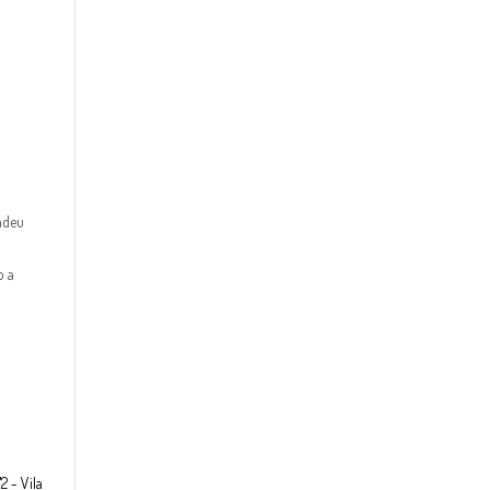
ndeu
o a
2 - Vila