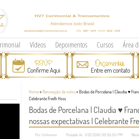
erimonial
Vídeos
Depoimentos
Cursos
Área 
Home
»
Renovação de votos
»
Bodas de Porcelana | Claudia ♥ Fran
Celebrante Fredh Hoss
Bodas de Porcelana | Claudia ♥ Fran
nossas expectativas | Celebrante Fr
Por Unknown
Postado As 3/22/2016 09:55:00 PM
Reno