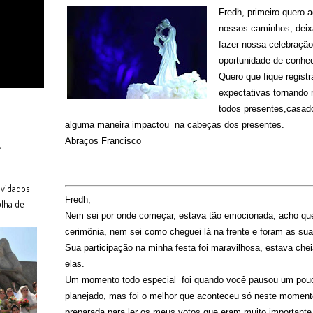
Fredh, primeiro quero 
nossos caminhos, deixa
fazer nossa celebração
oportunidade de conhec
Quero que fique regist
expectativas tornando 
todos presentes,casado
alguma maneira impactou na cabeças dos presentes.
Abraços
Francisco
r
nvidados
Fredh,
olha de
Nem sei por onde começar, estava tão emocionada, acho que
cerimônia, nem sei como cheguei lá na frente e foram as s
Sua participação na minha festa foi maravilhosa, estava che
elas.
Um momento todo especial foi quando você pausou um pouco 
planejado, mas foi o melhor que aconteceu só neste moment
preparada para ler os meus votos que eram muito importante