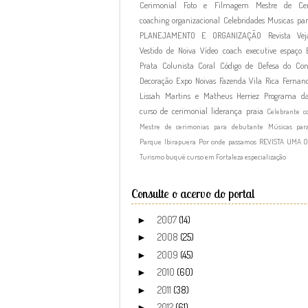
Cerimonial
Foto e Filmagem
Mestre de Cer
coaching organizacional
Celebridades
Musicas par
PLANEJAMENTO E ORGANIZAÇÃO
Revista Vej
Vestido de Noiva
Vídeo
coach executive
espaço
Prata
Colunista
Coral
Código de Defesa do Co
Decoração
Expo Noivas
Fazenda Vila Rica
Fernand
Lissah Martins e Matheus Herriez
Programa d
curso de cerimonial
liderança
praia
Celebrante c
Mestre de cerimonias para debutante
Músicas par
Parque Ibirapuera
Por onde passamos
REVISTA UMA 
Turismo
buquê
curso em Fortaleza
especialização
Consulte o acervo do portal
2007
(14)
►
2008
(25)
►
2009
(45)
►
2010
(60)
►
2011
(38)
►
2012
(61)
►