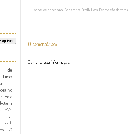
bodas de porcelana
,
Celebrante Fredh Hoss
,
Renovação de votos
0 comentários:
Comente essa ínformação.
te de
l Lima
ante de
orativo
dh Hoss
butante
ante
Val
to Civil
r Coach
esa HV7