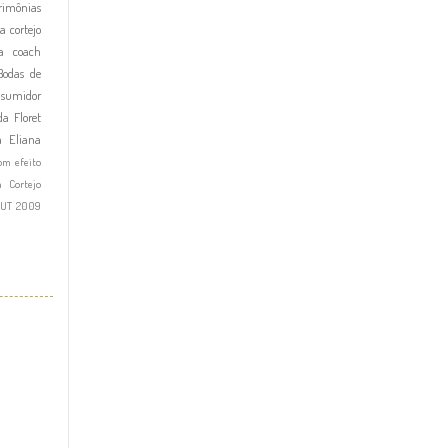
imônias
a cortejo
a
coach
Bodas de
nsumidor
a Floret
a Eliana
om efeito
a Cortejo
OUT 2009