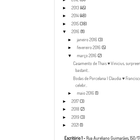
2013
(45)
►
2014
(48)
►
2015
(38)
►
2016
(11)
▼
janeiro 2016
(3)
►
fevereiro 2016
(5)
►
março 2016
(2)
▼
Casamento de Thais ♥ Vinicius, surpree
bastant...
Bodas de Porcelana | Claudia ♥ Francisc
celebr...
maio 2016
(1)
►
2017
(3)
►
2018
(2)
►
2019
(3)
►
2021
(1)
►
Escritório 1 -
Rua Aureliano Guimarães, 150/17