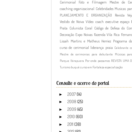
Cerimonial
Foto e Filmagem
Mestre de Cer
coaching organizacional
Celebridades
Musicas par
PLANEJAMENTO E ORGANIZAÇÃO
Revista Vej
Vestido de Noiva
Vídeo
coach executive
espaço
Prata
Colunista
Coral
Código de Defesa do Co
Decoração
Expo Noivas
Fazenda Vila Rica
Fernand
Lissah Martins e Matheus Herriez
Programa d
curso de cerimonial
liderança
praia
Celebrante c
Mestre de cerimonias para debutante
Músicas par
Parque Ibirapuera
Por onde passamos
REVISTA UMA 
Turismo
buquê
curso em Fortaleza
especialização
Consulte o acervo do portal
2007
(14)
►
2008
(25)
►
2009
(45)
►
2010
(60)
►
2011
(38)
►
2012
(61)
►