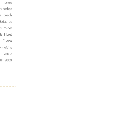
imônias
a cortejo
a
coach
Bodas de
nsumidor
a Floret
a Eliana
om efeito
a Cortejo
OUT 2009