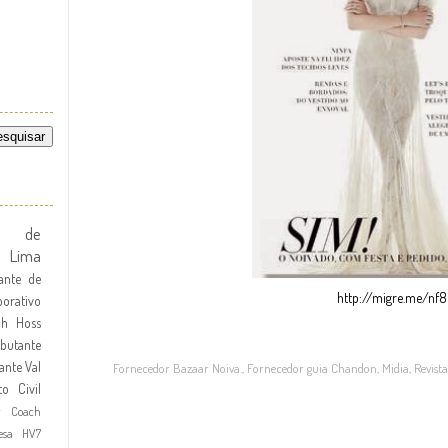
te de
l Lima
ante de
http://migre.me/nf
orativo
dh Hoss
butante
ante
Val
Fornecedor Bazaar Noiva.
,
Fornecedor guia Chandon
,
Midia
,
Revista
to Civil
r Coach
esa HV7