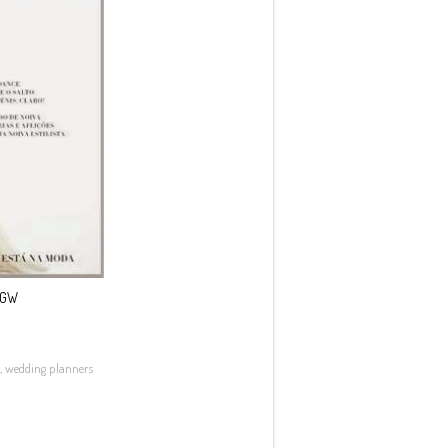
8GW
,
wedding planners