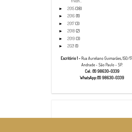
Fredh...
2015
(38)
►
2016
(11)
►
2017
(3)
►
2018
(2)
►
2019
(3)
►
2021
(1)
►
Escritório 1 -
Rua Aureliano Guimarães, 150/17
Andrade - São Paulo - SP.
Cel.: (11) 98630-0339
WhatsApp:(11) 98630-0339