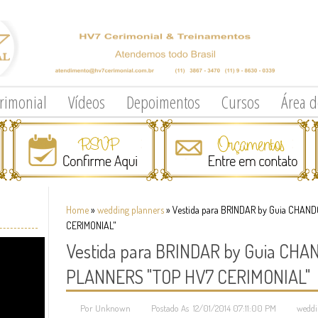
erimonial
Vídeos
Depoimentos
Cursos
Área 
Home
»
wedding planners
»
Vestida para BRINDAR by Guia CHA
CERIMONIAL"
Vestida para BRINDAR by Guia CH
PLANNERS "TOP HV7 CERIMONIAL"
Por Unknown
Postado As 12/01/2014 07:11:00 PM
weddi