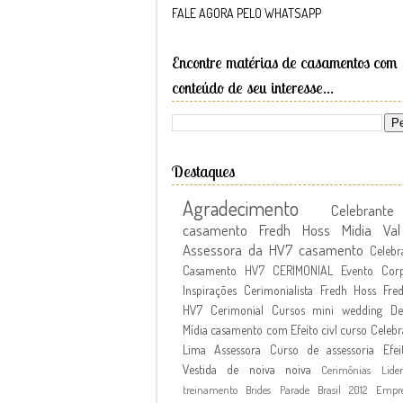
FALE AGORA PELO WHATSAPP
Encontre matérias de casamentos com
conteúdo de seu interesse...
Destaques
Agradecimento
Celebran
casamento Fredh Hoss
Midia
Va
Assessora da HV7
casamento
Celebr
Casamento
HV7 CERIMONIAL
Evento Corp
Inspirações
Cerimonialista Fredh Hoss
Fre
HV7 Cerimonial Cursos
mini wedding
De
Mídia
casamento com Efeito civl
curso
Celebr
Lima Assessora
Curso de assessoria
Efei
Vestida de noiva
noiva
Cerimônias
Lide
treinamento
Brides Parade Brasil 2012
Empr