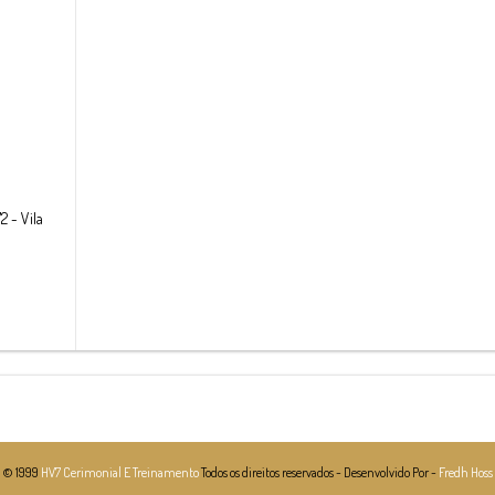
2 - Vila
© 1999
HV7 Cerimonial E Treinamento
Todos os direitos reservados - Desenvolvido Por -
Fredh Hoss