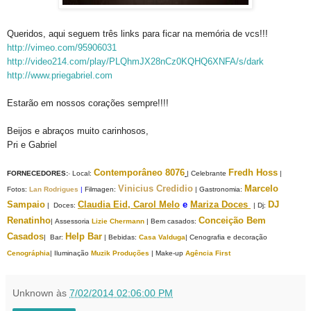
Queridos, aqui seguem três links para ficar na memória de vcs!!!
http://vimeo.com/95906031
http://video214.com/play/PLQhmJX28nCz0KQHQ6XNFA/s/dark
http://www.priegabriel.com
Estarão em nossos corações sempre!!!!
Beijos e abraços muito carinhosos,
Pri e Gabriel
C
ontemporâneo 8076
Fredh Hoss
FORNECEDORES:
-
Local:
| Celebrante
|
Vinicius Credidio
Marcelo
Fotos:
Lan Rodrigues
|
F
ilmagen:
|
Gastronomia:
Sampaio
C
laudia Eid
,
Carol Melo
e
Mariza Doces
DJ
|
Doces:
| Dj
:
Renatinho
Conceição Bem
|
Assessoria
Lizie Chermann
|
Bem casados:
Casados
Help Bar
|
Bar:
|
Bebidas:
Casa Valduga
| Cenografia e decoração
Cenográphia
| Iluminação
Muzik Produções
| Make-up
Agência First
Unknown
às
7/02/2014 02:06:00 PM