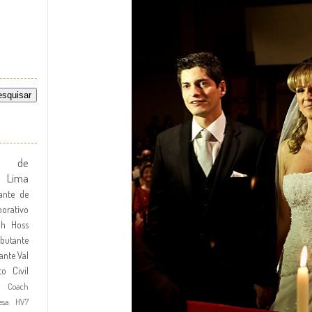
te de
l Lima
ante de
orativo
dh Hoss
butante
ante
Val
to Civil
r Coach
esa HV7