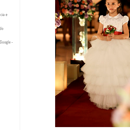
cia e
 do
Google -