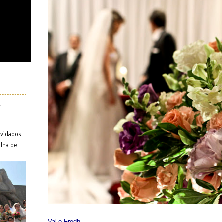
r
nvidados
olha de
Val e Fredh,