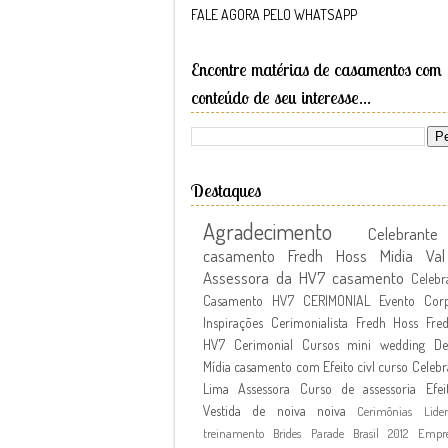
FALE AGORA PELO WHATSAPP
Encontre matérias de casamentos com
conteúdo de seu interesse...
Destaques
Agradecimento
Celebran
casamento Fredh Hoss
Midia
Va
Assessora da HV7
casamento
Celebr
Casamento
HV7 CERIMONIAL
Evento Corp
Inspirações
Cerimonialista Fredh Hoss
Fre
HV7 Cerimonial Cursos
mini wedding
De
Mídia
casamento com Efeito civl
curso
Celebr
Lima Assessora
Curso de assessoria
Efei
Vestida de noiva
noiva
Cerimônias
Lide
treinamento
Brides Parade Brasil 2012
Empr