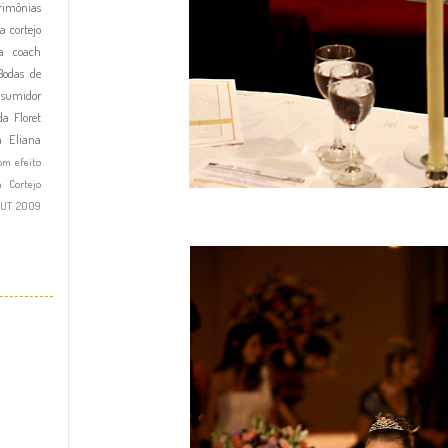
imônias
a cortejo
a
coach
Bodas de
nsumidor
a Floret
a Eliana
om efeito
a Cortejo
OUT 2009