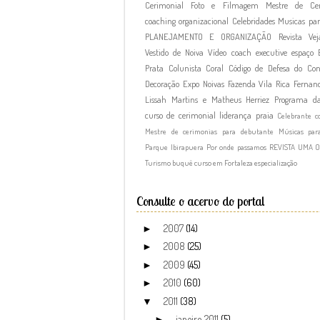
Cerimonial
Foto e Filmagem
Mestre de Cer
coaching organizacional
Celebridades
Musicas par
PLANEJAMENTO E ORGANIZAÇÃO
Revista Vej
Vestido de Noiva
Vídeo
coach executive
espaço
Prata
Colunista
Coral
Código de Defesa do Co
Decoração
Expo Noivas
Fazenda Vila Rica
Fernand
Lissah Martins e Matheus Herriez
Programa d
curso de cerimonial
liderança
praia
Celebrante c
Mestre de cerimonias para debutante
Músicas par
Parque Ibirapuera
Por onde passamos
REVISTA UMA 
Turismo
buquê
curso em Fortaleza
especialização
Consulte o acervo do portal
2007
(14)
►
2008
(25)
►
2009
(45)
►
2010
(60)
►
2011
(38)
▼
janeiro 2011
(5)
►