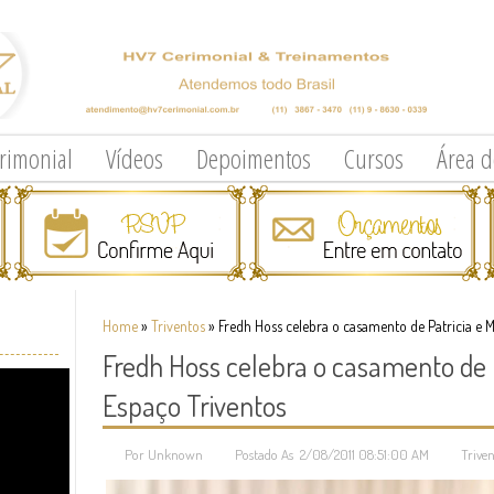
erimonial
Vídeos
Depoimentos
Cursos
Área 
Home
»
Triventos
»
Fredh Hoss celebra o casamento de Patricia e 
Fredh Hoss celebra o casamento de P
Espaço Triventos
Por Unknown
Postado As 2/08/2011 08:51:00 AM
Triven