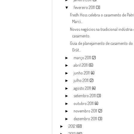
fevereiro 2011
(3)
▼
Fredh Hoss celebra o casamento de Patri
Marci...
Novos negócios na tradicional indústria
casamento.
Guia de planejamento de casamento do 
Grát...
março 2011
(2)
►
abril 2011
(6)
►
junho 2011
(4)
►
julho 2011
(2)
►
agosto 2011
(4)
►
setembro 2011
(3)
►
outubro 2011
(4)
►
novembro 2011
(2)
►
dezembro 2011
(3)
►
2012
(61)
►
2013
(45)
►