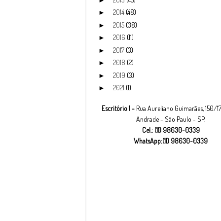
2014
(48)
►
2015
(38)
►
2016
(11)
►
2017
(3)
►
2018
(2)
►
2019
(3)
►
2021
(1)
►
Escritório 1 -
Rua Aureliano Guimarães, 150/17
Andrade - São Paulo - SP.
Cel.: (11) 98630-0339
WhatsApp:(11) 98630-0339