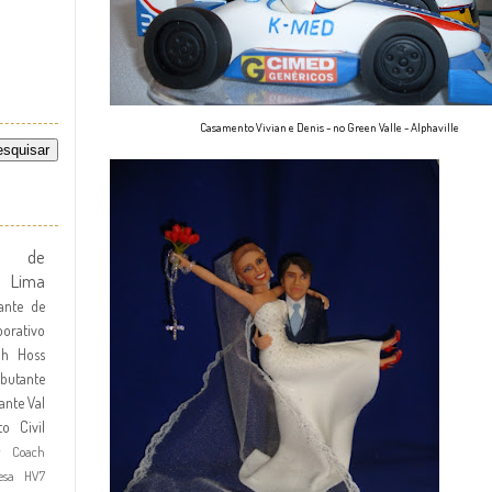
Casamento Vivian e Denis - no Green Valle - Alphaville
te de
l Lima
ante de
orativo
dh Hoss
butante
ante
Val
to Civil
r Coach
esa HV7