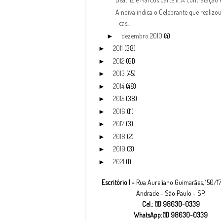
A noiva indica o Celebrante que realizou
cas...
dezembro 2010
(4)
►
2011
(38)
►
2012
(61)
►
2013
(45)
►
2014
(48)
►
2015
(38)
►
2016
(11)
►
2017
(3)
►
2018
(2)
►
2019
(3)
►
2021
(1)
►
Escritório 1 -
Rua Aureliano Guimarães, 150/17
Andrade - São Paulo - SP.
Cel.: (11) 98630-0339
WhatsApp:(11) 98630-0339