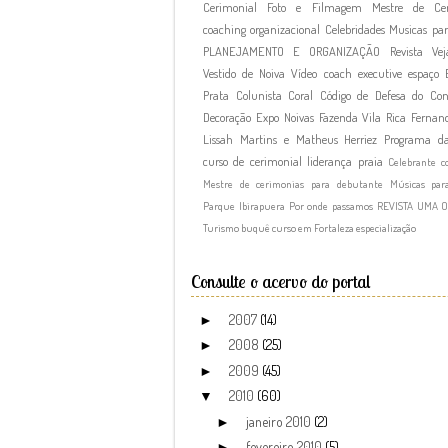
Cerimonial
Foto e Filmagem
Mestre de Cer
coaching organizacional
Celebridades
Musicas par
PLANEJAMENTO E ORGANIZAÇÃO
Revista Vej
Vestido de Noiva
Vídeo
coach executive
espaço
Prata
Colunista
Coral
Código de Defesa do Co
Decoração
Expo Noivas
Fazenda Vila Rica
Fernand
Lissah Martins e Matheus Herriez
Programa d
curso de cerimonial
liderança
praia
Celebrante c
Mestre de cerimonias para debutante
Músicas par
Parque Ibirapuera
Por onde passamos
REVISTA UMA 
Turismo
buquê
curso em Fortaleza
especialização
Consulte o acervo do portal
2007
(14)
►
2008
(25)
►
2009
(45)
►
2010
(60)
▼
janeiro 2010
(2)
►
fevereiro 2010
(5)
►