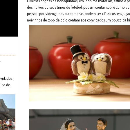
Diversas opções de bonequinhos, em infinitos materiais, estilos e p
dos noivos ou seus times de futebol, podem contar sobre como v
pessoal por videogames ou compras, podem ser clássicos, engraça
noivinhos de topo de bolo contam aos convidados um pouco da hi
r
nvidados
olha de