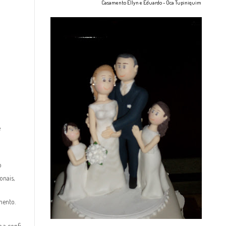
Casamento Ellyn e Eduardo - Oca Tupiniquim
e
o
onais,
mento.
a confi...