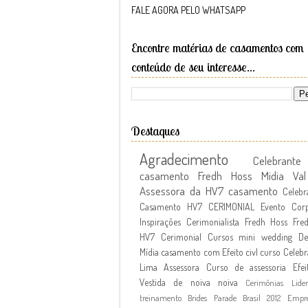
FALE AGORA PELO WHATSAPP
Encontre matérias de casamentos com
conteúdo de seu interesse...
Destaques
Agradecimento
Celebran
casamento Fredh Hoss
Midia
Va
Assessora da HV7
casamento
Celebr
Casamento
HV7 CERIMONIAL
Evento Corp
Inspirações
Cerimonialista Fredh Hoss
Fre
HV7 Cerimonial Cursos
mini wedding
De
Mídia
casamento com Efeito civl
curso
Celebr
Lima Assessora
Curso de assessoria
Efei
Vestida de noiva
noiva
Cerimônias
Lide
treinamento
Brides Parade Brasil 2012
Empr