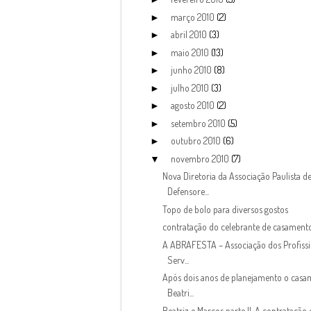
março 2010
(2)
►
abril 2010
(3)
►
maio 2010
(13)
►
junho 2010
(8)
►
julho 2010
(3)
►
agosto 2010
(2)
►
setembro 2010
(5)
►
outubro 2010
(6)
►
novembro 2010
(7)
▼
Nova Diretoria da Associação Paulista d
Defensore...
Topo de bolo para diversos gostos
contratação do celebrante de casament
A ABRAFESTA – Associação dos Profissi
Serv...
Após dois anos de planejamento o casa
Beatri...
Beatriz e Marcos parte II. A contratação e 