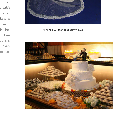
imônias
a cortejo
a
coach
Bodas de
nsumidor
a Floret
Adriana e Luiz Carlos no Samyr -S.C.S
a Eliana
om efeito
a Cortejo
OUT 2009