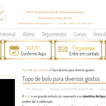
erimonial
Vídeos
Depoimentos
Cursos
Área 
Home
»
topo de bolo
»
Topo de bolo para diversos gostos
Topo de bolo para diversos gostos
Por Unknown
Postado As 11/02/2010 01:45:00 AM
topo
O
bolo
é um grande símbolo do casamento e os
noivinhos de topo
podem dar à celebração.