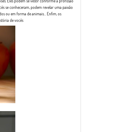
oses. Eles podem se vestir conforme a profissão
ocês se conheceram, podem revelar uma paixão
dos ou em forma de animais… Enfim, os
stória de vocês